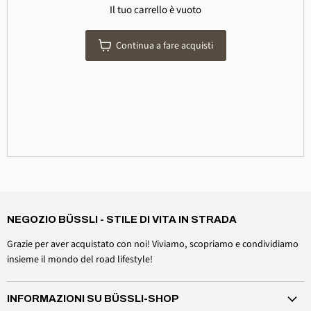
Il tuo carrello è vuoto
Continua a fare acquisti
4,6
Valutazione
3.518
recensioni
Daniel Aeschbach
Cliente verificato
NEGOZIO BÜSSLI - STILE DI VITA IN STRADA
Accessori per il tetto Set di fissaggio per parabrezza
Twitter
Tutto perfetto, proprio come previsto
Grazie per aver acquistato con noi! Viviamo, scopriamo e condividiamo
Facebook
Utile?
Sì
Condividi
Svizzera, 6 agosto 2026
insieme il mondo del road lifestyle!
INFORMAZIONI SU BÜSSLI-SHOP
Anonimo