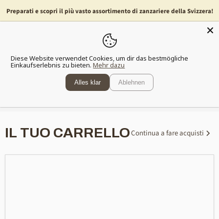
Preparati e scopri il più vasto assortimento di zanzariere della Svizzera!
Menu
Mostra
il
Diese Website verwendet Cookies, um dir das bestmögliche
carrell
Einkaufserlebnis zu bieten.
Mehr dazu
della
spesa
Alles klar
Ablehnen
Spedizione gratuita
a partire da 80 franchi
IL TUO CARRELLO
Continua a fare acquisti