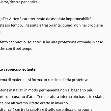
nistra/destra per aprire
hTec Airtex è caratterizzato da assoluta impermeabilità,
stesso tempo, il tessuto è traspirante, quindi non hai problemi
o.
effetto cappuccio isolante" si ha una protezione ottimale in caso
he con il bel tempo.
tto cappuccio isolante"
tema di materiali, si forma un cuscino d'aria protettivo.
di cotone installati in modo permanente non si bagnano più.
olante del cuscino d'aria. Temperatura interna più bassa in estate,
alore attraverso il tetto eretto in inverno.
i circa 4 cm tra la calotta e il tetto garantisce una buona