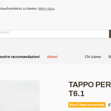
eparati e scopri il più vasto assortimento di zanzariere della Svizze
nkaufserlebnis zu bieten.
Mehr dazu
nostre raccomandazioni
Azioni
Chi siamo
B
TAPPO PER 
T6.1
P
F
Büssli-Shop raccomanda