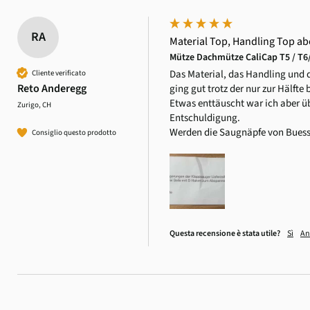
RA
Material Top, Handling Top a
Mütze Dachmütze CaliCap T5 / T6/ 
Das Material, das Handling und d
Cliente verificato
Reto Anderegg
ging gut trotz der nur zur Hälfte
Etwas enttäuscht war ich aber ü
Zurigo, CH
Entschuldigung. 

Werden die Saugnäpfe von Buessli
Consiglio questo prodotto
Questa recensione è stata utile?
Sì
An
4,6
Valutazione
3.504
recensioni