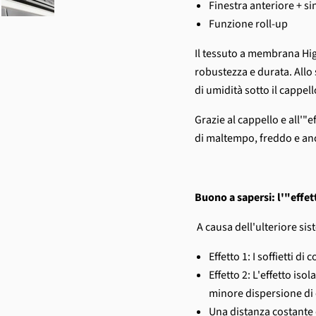
Finestra anteriore + si
Funzione roll-up
Il tessuto a membrana Hig
robustezza e durata. Allo 
di umidità sotto il cappell
Grazie al cappello e all'"
di maltempo, freddo e anc
Buono a sapersi: l'"effe
A causa dell'ulteriore sis
Effetto 1: I soffietti 
Effetto 2: L'effetto is
minore dispersione di c
Una distanza costante d