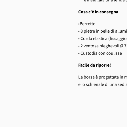
è installata una tenda 
Cosa c'è in consegna
•Berretto
• 8 pietre in pelle di allu
• Corda elastica (fissaggio
• 2 ventose pieghevoli
Ø
7
• Custodia con coulisse
Facile da riporre!
La borsa è progettata in mo
e lo schienale di una sedi