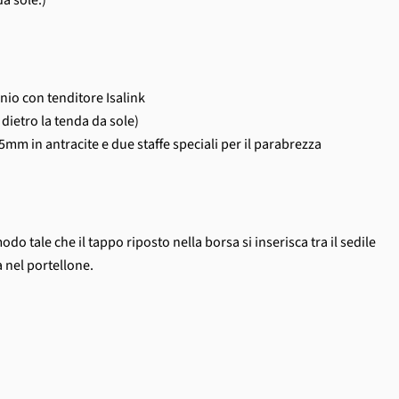
da sole.)
minio con tenditore Isalink
 dietro la tenda da sole)
5mm in antracite e due staffe speciali per il parabrezza
do tale che il tappo riposto nella borsa si inserisca tra il sedile
a nel portellone.