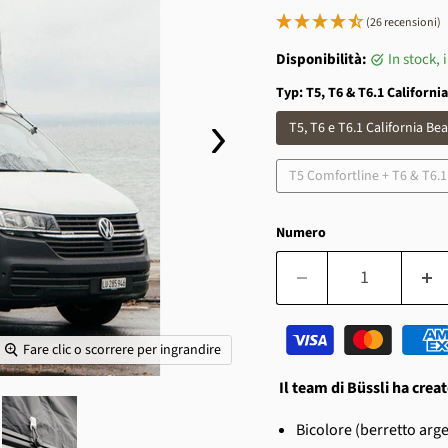
(26 recensioni)
Disponibilità:
in stock, 
Typ:
T5, T6 & T6.1 Californ
T5, T6 e T6.1 California B
T5 Comfortline + T6 & T6.1 
Numero
Fare clic o scorrere per ingrandire
Il team di Büssli ha creat
Bicolore (berretto argen