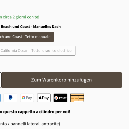
in circa 2 giorni con te!
ia Beach und Coast - Manuelles Dach
each and Coast - Tetto manuale
California Ocean - Tetto idraulico elettrico
Zum Warenkorb hinzufügen
o questo cappello a cilindro per voi!
to / pannelli laterali antracite)