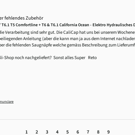
ber fehlendes Zubehör
T6.1 T5 Comfortline + T6 & T6.1 California Ocean - Elektro Hydraulisches 
ie Verarbeitung sind sehr gut. Die CaliCap hat uns bei unserem Wochene
 beiliegenden Anleitung (aber die kann man ja aus dem Internet nachladen)
ber die fehlenden Saugnäpfe welche gemäss Beschreibung zum Lieferumfang
-Shop noch nachgeliefert?  Sonst alles Super   Reto
nunciare
1
2
3
4
5
6
7
8
9