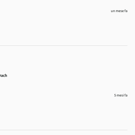
un mese fa
Dach
5 mesi fa