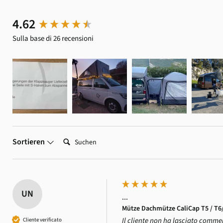
New content loaded
4.62
Sulla base di 26 recensioni
Suchen:
Sortieren
UN
...
Mütze Dachmütze CaliCap T5 / T6/ 
Il cliente non ha lasciato comme
Cliente verificato