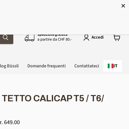
ra!
Spedizione gratuita
Accedi
a partire da CHF 80.-
Mostra
il
carrello
della
spesa
log Büssli
Domande frequenti
Contattateci
IT
TETTO CALICAP T5 / T6/
rezzo
r. 649.00