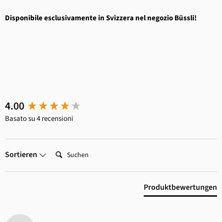
Disponibile esclusivamente in Svizzera nel negozio Büssli!
New content loaded
4.00
Basato su 4 recensioni
Suchen:
Sortieren
Produktbewertungen