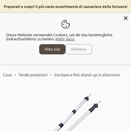
Preparati e scopri il più vasto assortimento di zanzariere della Svizzera!
Menu
Mostra
il
Diese Website verwendet Cookies, um dir das bestmögliche
carrell
Einkaufserlebnis zu bieten.
Mehr dazu
della
spesa
Alles klar
Ablehnen
Spedizione gratuita
a partire da 80 franchi
Casa
Tende posteriori
VanSpace Pali stand-up in alluminio