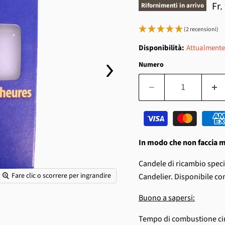
Pr
Fr.
Rifornimenti in arrivo
(2 recensioni)
Disponibilità:
Attualmente
Numero
In modo che non faccia m
Candele di ricambio speci
Fare clic o scorrere per ingrandire
Candelier. Disponibile co
Buono a sapersi:
Tempo di combustione cir