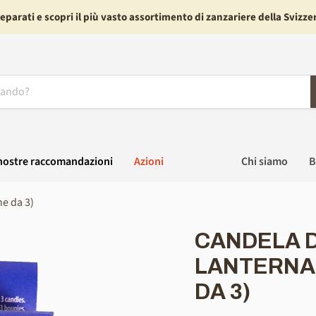
eparati e scopri il più vasto assortimento di zanzariere della Svizze
nostre raccomandazioni
Azioni
Chi siamo
B
ne da 3)
CANDELA D
LANTERNA 
DA 3)