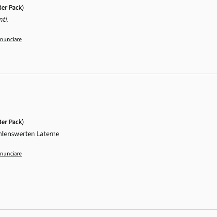
3er Pack)
nti.
nunciare
3er Pack)
ehlenswerten Laterne
nunciare