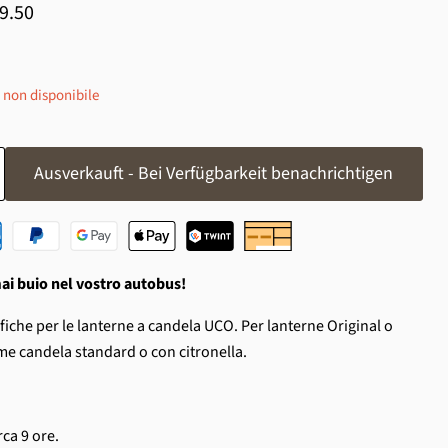
ezzo
 9.50
 non disponibile
Ausverkauft - Bei Verfügbarkeit benachrichtigen
ai buio nel vostro autobus!
fiche per le lanterne a candela UCO. Per lanterne Original o
me candela standard o con citronella.
ca 9 ore.