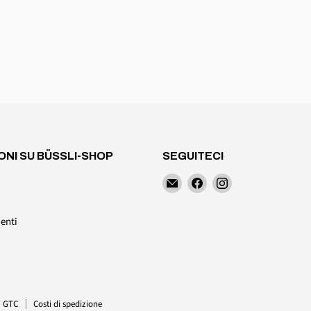
ONI SU BÜSSLI-SHOP
SEGUITECI
Trovateci
Trovateci
Trovateci
su
su
su
E-
Facebook
Instagram
enti
Mail
GTC
Costi di spedizione