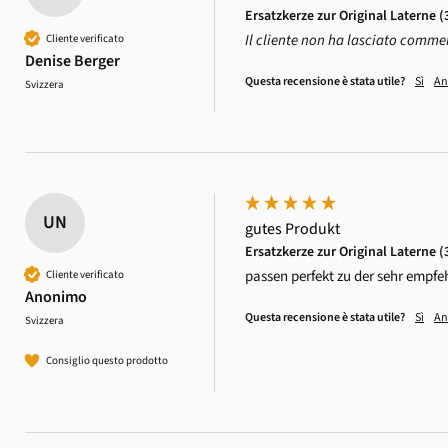
Ersatzkerze zur Original Laterne (
Il cliente non ha lasciato comme
Cliente verificato
Denise Berger
Questa recensione è stata utile?
Sì
An
Svizzera
UN
gutes Produkt
Ersatzkerze zur Original Laterne (
passen perfekt zu der sehr empf
Cliente verificato
Anonimo
Questa recensione è stata utile?
Sì
An
Svizzera
Consiglio questo prodotto
4,6
Valutazione
3.518
recensioni