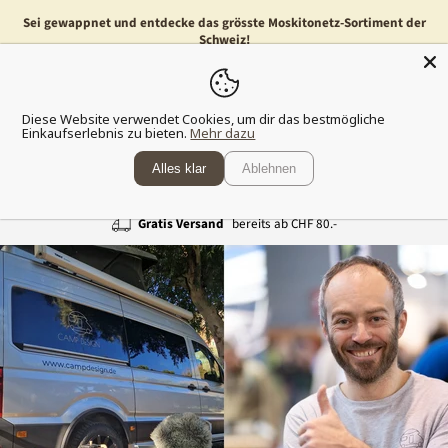
Sei gewappnet und entdecke das grösste Moskitonetz-Sortiment der
Schweiz!
Menü
Waren
Diese Website verwendet Cookies, um dir das bestmögliche
anzeig
Einkaufserlebnis zu bieten.
Mehr dazu
Alles klar
Ablehnen
Gratis Versand
bereits ab CHF 80.-