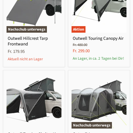
Nachschub unterwegs
Aktion
Outwell Hillcrest Tarp
Outwell Touring Canopy Air
Frontwand
Ursprünglicher
Fr. 480.00
Preis
Aktueller
Fr. 299.00
Fr. 179.95
Preis
An Lager, in ca. 2 Tagen bei Dir!
Aktuell nicht an Lager
Nachschub unterwegs