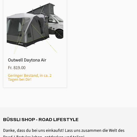
Outwell Daytona Air
Fr. 819.00
Geringer Bestand, in ca. 2
Tagen bei Dir!
4,6
Rating
3.513
Bewertungen
Daniel Aeschbach
Verifizierter Kunde
BÜSSLI SHOP - ROAD LIFESTYLE
Zubehör Dachmütze Spannset Windschutzscheibe
Twitter
Alles einwandfrei, wie erwartet
Danke, dass du bei uns einkaufst! Lass uns zusammen die Welt des
Facebook
Hilfreich
?
Ja
Teilen
Schweiz,
6.8.2026