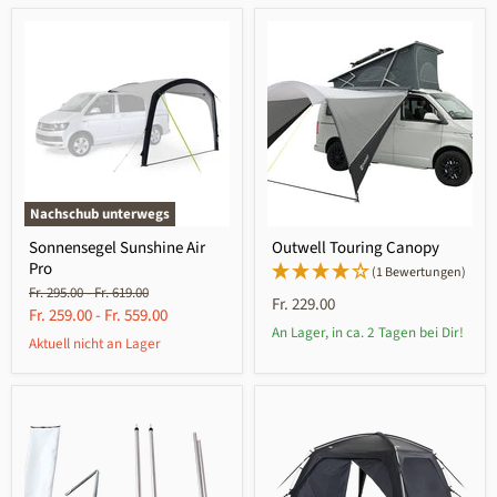
Nachschub unterwegs
Sonnensegel Sunshine Air
Outwell Touring Canopy
Pro
(1 Bewertungen)
Ursprünglicher
Ursprünglicher
Fr. 295.00
-
Fr. 619.00
Fr. 229.00
Preis
Preis
Fr. 259.00
-
Fr. 559.00
An Lager, in ca. 2 Tagen bei Dir!
Aktuell nicht an Lager