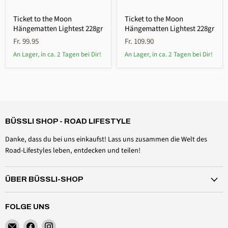
Ticket to the Moon
Ticket to the Moon
Hängematten Lightest 228gr
Hängematten Lightest 228gr
Fr. 99.95
Fr. 109.90
An Lager, in ca. 2 Tagen bei Dir!
An Lager, in ca. 2 Tagen bei Dir!
4,6
Rating
3.518
Bewertungen
Daniel Aeschbach
Verifizierter Kunde
BÜSSLI SHOP - ROAD LIFESTYLE
Zubehör Dachmütze Spannset Windschutzscheibe
Twitter
Alles einwandfrei, wie erwartet
Danke, dass du bei uns einkaufst! Lass uns zusammen die Welt des
Facebook
Hilfreich
?
Ja
Teilen
Schweiz,
6.8.2026
Road-Lifestyles leben, entdecken und teilen!
ÜBER BÜSSLI-SHOP
Anonym
Verifizierter Kunde
Magnethaken 20kg
FOLGE UNS
Wie oft willt ihr mich denn noch fragen, ob ich einen
simplen Magnethaken bewerten will? Ich will und
Finden
Finden
Finden