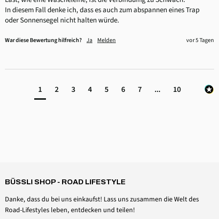
In diesem Fall denke ich, dass es auch zum abspannen eines Trap 
oder Sonnensegel nicht halten würde.
War diese Bewertung hilfreich?
Ja
Melden
vor 5 Tagen
1
2
3
4
5
6
7
...
10
4,6
Rating
3.518
Bewertungen
Daniel Aeschbach
Verifizierter Kunde
BÜSSLI SHOP - ROAD LIFESTYLE
Zubehör Dachmütze Spannset Windschutzscheibe
Twitter
Alles einwandfrei, wie erwartet
Danke, dass du bei uns einkaufst! Lass uns zusammen die Welt des
Facebook
Hilfreich
?
Ja
Teilen
Schweiz,
6.8.2026
Road-Lifestyles leben, entdecken und teilen!