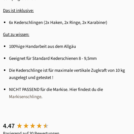
Das ist inklusive:
6x Kederschlingen (2x Haken, 2x Ringe, 2x Karabiner)
Gut zu wissen:
100%ige Handarbeit aus dem Allgäu
Geeignet für Standard Kederschienen 8 - 9,5mm
Die Kederschlinge ist für maximale vertikale Zugkraft von 10 kg
ausgelegt und getestet !
NICHT PASSEND für die Markise. Hier findest du die
Markisenschlinge
.
New content loaded
4.47
Basierend auf 30 Bewertungen