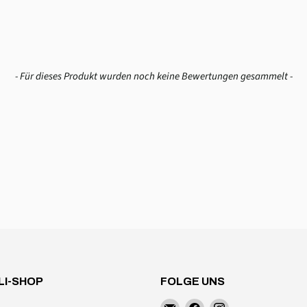
- Für dieses Produkt wurden noch keine Bewertungen gesammelt -
LI-SHOP
FOLGE UNS
Finden
Finden
Finden