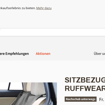
ewappnet und entdecke das grösste Moskitonetz-Sortiment der Sc
nkaufserlebnis zu bieten.
Mehr dazu
ere Empfehlungen
Aktionen
Über u
SITZBEZU
RUFFWEA
Akt
Fr.
Nachschub unterwegs