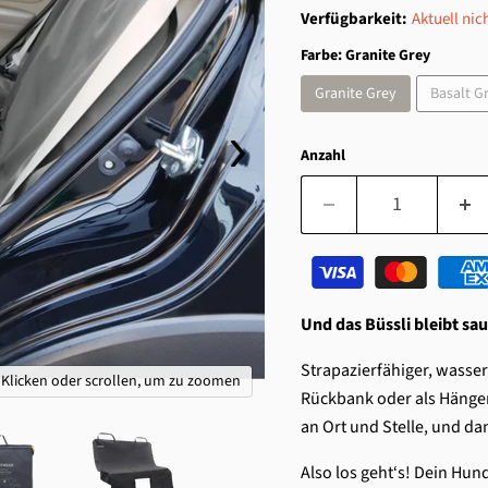
Verfügbarkeit:
Aktuell nic
Farbe:
Granite Grey
Granite Grey
Basalt G
Anzahl
Und das Büssli bleibt sau
Strapazierfähiger, wasse
Klicken oder scrollen, um zu zoomen
Rückbank oder als Hängem
an Ort und Stelle, und da
Also los geht‘s! Dein Hun