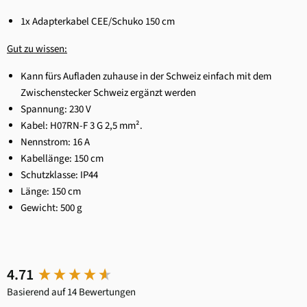
1x Adapterkabel CEE/Schuko 150 cm
Gut zu wissen:
Kann fürs Aufladen zuhause in der Schweiz einfach mit dem
Zwischenstecker Schweiz ergänzt werden
Spannung: 230 V
Kabel: H07RN-F 3 G 2,5 mm².
Nennstrom: 16 A
Kabellänge: 150 cm
Schutzklasse: IP44
Länge: 150 cm
Gewicht: 500 g
New content loaded
4.71
Basierend auf 14 Bewertungen