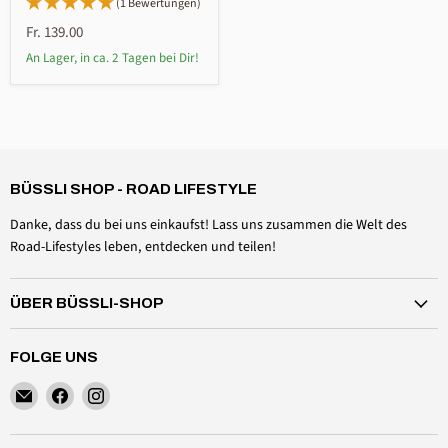
(1 Bewertungen)
Fr. 139.00
An Lager, in ca. 2 Tagen bei Dir!
4,6
Rating
3.504
Bewertungen
Claudia Maria Brägger
Verifizierter Kunde
BÜSSLI SHOP - ROAD LIFESTYLE
TrockenFIX Wäscheständer
Twitter
hervorragende Verarbeitung
Danke, dass du bei uns einkaufst! Lass uns zusammen die Welt des
Facebook
Hilfreich
?
Ja
Teilen
Liestal, CH,
5.8.2026
Road-Lifestyles leben, entdecken und teilen!
ÜBER BÜSSLI-SHOP
Claudia Maria Brägger
Verifizierter Kunde
Markisenhaken (1St)
FOLGE UNS
Twitter
die Vielfältigkeit begeistert
Facebook
Finden
Finden
Finden
Hilfreich
?
Ja
Teilen
Liestal, CH,
5.8.2026
Sie
Sie
Sie
uns
uns
uns