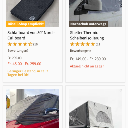
Büssli-Shop empfiehlt
Nachschub unterwegs
Schlafboard von 50° Nord -
Shelter Thermic
Caliboard
Scheibenisolierung
(10
(21
Bewertungen)
Bewertungen)
Ursprünglicher
Fr. 299.00
Fr. 149.00
-
Fr. 239.00
Preis
Fr. 45.00
-
Fr. 259.00
Aktuell nicht an Lager
Geringer Bestand, in ca. 2
Tagen bei Dir!