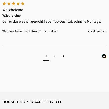
Wäscheleine
Wäscheleine
Genau das was ich gesucht habe. Top Qualität, schnelle Montage. 
War diese Bewertung hilfreich?
Ja
Melden
vor einem Jahr
1
2
3
4,6
Rating
3.518
Bewertungen
Daniel Aeschbach
Verifizierter Kunde
BÜSSLI SHOP - ROAD LIFESTYLE
Zubehör Dachmütze Spannset Windschutzscheibe
Twitter
Alles einwandfrei, wie erwartet