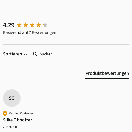
New content loaded
4.29
Basierend auf 7 Bewertungen
Suchen:
Sortieren
Produktbewertungen
SO
Verified Customer
Silke Obholzer
Zürich, CH