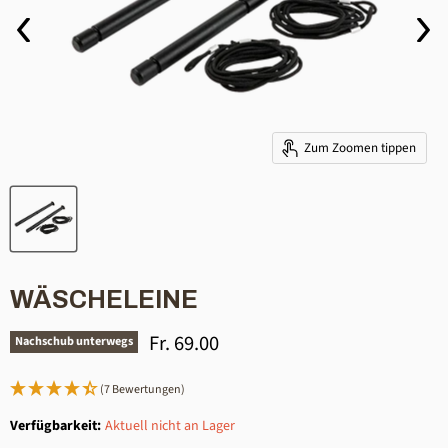
Zum Zoomen tippen
WÄSCHELEINE
Aktueller Preis
Fr. 69.00
Nachschub unterwegs
(7 Bewertungen)
Verfügbarkeit:
Aktuell nicht an Lager