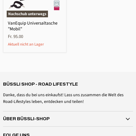
Nachschub unterwegs
VanEquip Universaltasche
"Mobil"
Fr. 95.00
Aktuell nicht an Lager
4,6
Rating
3.518
Bewertungen
Daniel Aeschbach
Verifizierter Kunde
BÜSSLI SHOP - ROAD LIFESTYLE
Zubehör Dachmütze Spannset Windschutzscheibe
Twitter
Alles einwandfrei, wie erwartet
Danke, dass du bei uns einkaufst! Lass uns zusammen die Welt des
Facebook
Hilfreich
?
Ja
Teilen
Schweiz,
6.8.2026
Road-Lifestyles leben, entdecken und teilen!
ÜBER BÜSSLI-SHOP
Anonym
Verifizierter Kunde
Magnethaken 20kg
FOLGE UNS