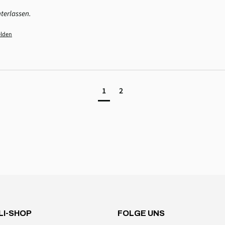
terlassen.
lden
1
2
LI-SHOP
FOLGE UNS