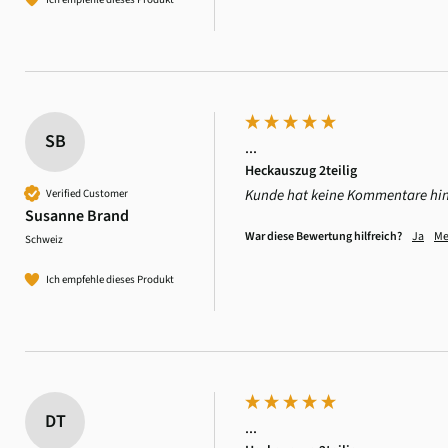
SB
...
Heckauszug 2teilig
Kunde hat keine Kommentare hin
Verified Customer
Susanne Brand
War diese Bewertung hilfreich?
Ja
Me
Schweiz
Ich empfehle dieses Produkt
DT
...