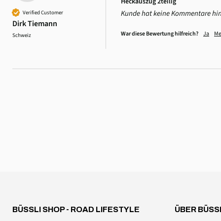
Heckauszug 2teilig
Kunde hat keine Kommentare hin
Verified Customer
Dirk Tiemann
War diese Bewertung hilfreich?
Ja
Me
Schweiz
4,6
Rating
3.518
Bewertungen
Daniel Aeschbach
Verifizierter Kunde
Zubehör Dachmütze Spannset Windschutzscheibe
Twitter
Alles einwandfrei, wie erwartet
Facebook
Hilfreich
?
Ja
Teilen
Schweiz,
6.8.2026
Anonym
Verifizierter Kunde
Magnethaken 20kg
Wie oft willt ihr mich denn noch fragen, ob ich einen
BÜSSLI SHOP - ROAD LIFESTYLE
ÜBER BÜSS
simplen Magnethaken bewerten will? Ich will und