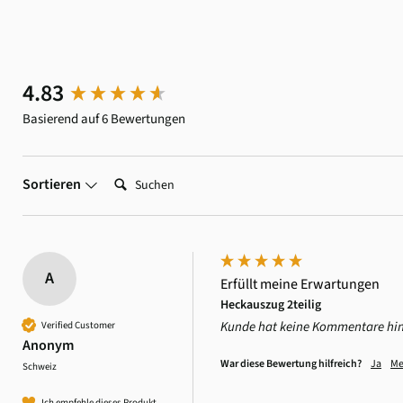
New content loaded
4.83
Basierend auf 6 Bewertungen
Suchen:
Sortieren
A
Erfüllt meine Erwartungen
Heckauszug 2teilig
Kunde hat keine Kommentare hin
Verified Customer
Anonym
War diese Bewertung hilfreich?
Ja
Me
Schweiz
Ich empfehle dieses Produkt