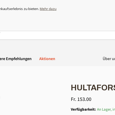
ewappnet und entdecke das grösste Moskitonetz-Sortiment der Sc
nkaufserlebnis zu bieten.
Mehr dazu
ere Empfehlungen
Aktionen
Über u
HULTAFORS
Aktueller Preis
Fr. 153.00
Verfügbarkeit:
An Lager, in