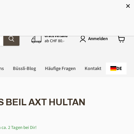
hweiz!
Gratis Versand
Anmelden
ab CHF 80.-
Warenk
anzeige
ns
Büssli-Blog
Häufige Fragen
Kontakt
DE
 BEIL AXT HULTAN
 ca. 2 Tagen bei Dir!