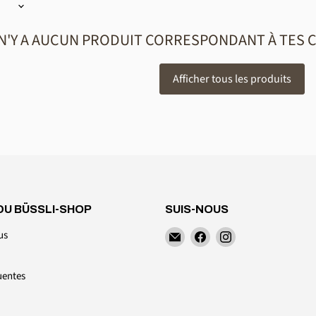
 N'Y A AUCUN PRODUIT CORRESPONDANT À TES 
Afficher tous les produits
DU BÜSSLI-SHOP
SUIS-NOUS
Retrouvez-
Retrouvez-
Retrouvez-
us
nous
nous
nous
sur
sur
sur
uentes
E-
Facebook
Instagram
Mail