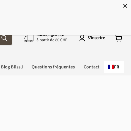
uisse !
Livraison gratuite
S'inscrire
à partir de 80 CHF
Voir
le
panier
Blog Büssli
Questions fréquentes
Contact
FR