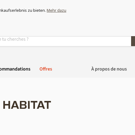
ez-vous et découvrez la plus grande gamme de moustiquaires de S
nkaufserlebnis zu bieten.
Mehr dazu
commandations
Offres
À propos de nous
 HABITAT