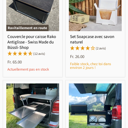
Ravitaillement en route
Couvercle pour caisse Rako
Set Soapcase avec savon
Antiglisse - Swiss Made du
naturel
Büssli-Shop
(2 avis)
(12 avis)
Fr. 26.00
Fr. 65.00
Faible stock, chez toi dans
environ 2 jours !
Actuellement pas en stock