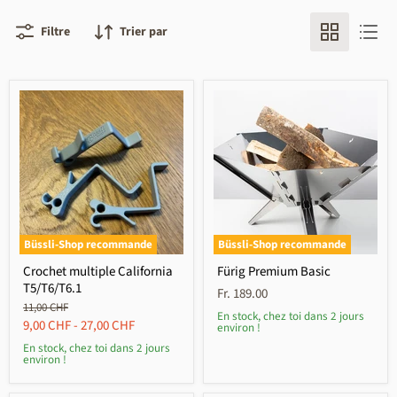
Filtre
Trier par
Büssli-Shop recommande
Büssli-Shop recommande
Crochet multiple California
Fürig Premium Basic
T5/T6/T6.1
Fr. 189.00
Prix
11,00 CHF
En stock, chez toi dans 2 jours
d'origine
9,00 CHF
-
27,00 CHF
environ !
En stock, chez toi dans 2 jours
environ !