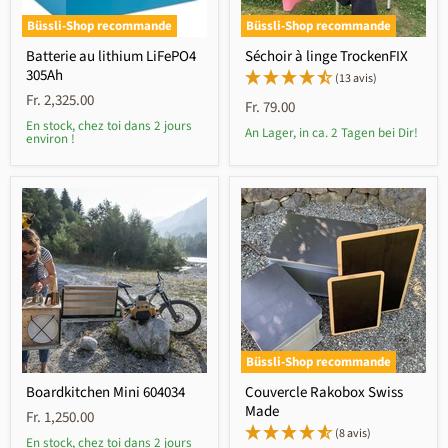
Büssli-Shop recommande
Büssli-Shop recommande
Batterie au lithium LiFePO4
Séchoir à linge TrockenFIX
305Ah
(13 avis)
Fr. 2,325.00
Fr. 79.00
En stock, chez toi dans 2 jours
An Lager, in ca. 2 Tagen bei Dir!
environ !
Büssli-Shop recommande
Boardkitchen Mini 604034
Couvercle Rakobox Swiss
Made
Fr. 1,250.00
(8 avis)
En stock, chez toi dans 2 jours