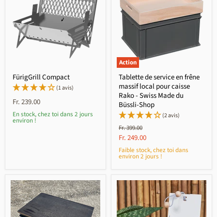
Action
FürigGrill Compact
Tablette de service en frêne
massif local pour caisse
(1 avis)
Rako - Swiss Made du
Fr. 239.00
Büssli-Shop
En stock, chez toi dans 2 jours
(2 avis)
environ !
Prix
Fr. 399.00
initial
Prix
Fr. 249.00
actuel
Faible stock, chez toi dans
environ 2 jours !