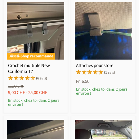
Büssli-Shop recommande
Crochet multiple New
Attaches pour store
California T7
(1 avis)
(6 avis)
Fr. 6.50
Prix
11,00 CHF
En stock, chez toi dans 2 jours
d'origine
9,00 CHF
-
25,00 CHF
environ !
En stock, chez toi dans 2 jours
environ !