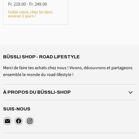
Fr. 219.00
-
Fr. 249.00
Faible stock, chez toi dans
environ 2 jours !
4,6
Rating
3 518
avis
BÜSSLI SHOP - ROAD LIFESTYLE
Daniel Aeschbach
Client vérifié
Merci de faire tes achats chez nous ! Vivons, découvrons et partageons
Accessoires casquette de toit Kit de serrage pare-brise
Twitter
ensemble le monde du road-lifestyle !
Tout est parfait, comme prévu
Facebook
Utile ?
Oui
Partager
Suisse, le 6 août 2026
À PROPOS DU BÜSSLI-SHOP
Anonyme
SUIS-NOUS
Client vérifié
Crochet magnétique 20kg
Retrouvez-
Retrouvez-
Retrouvez-
Combien de fois allez-vous encore me demander si
nous
nous
nous
je veux donner mon avis sur un simple crochet
sur
sur
sur
magnétique ? Je ne veux ni ne dois donner mon