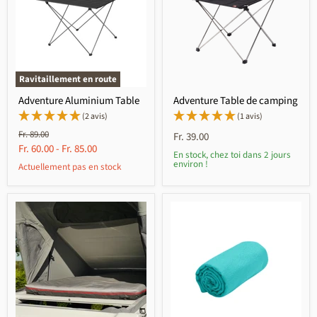
Ravitaillement en route
Adventure Aluminium Table
Adventure Table de camping
(2 avis)
(1 avis)
Prix
Fr. 89.00
Fr. 39.00
initial
Fr. 60.00
-
Fr. 85.00
En stock, chez toi dans 2 jours
environ !
Actuellement pas en stock