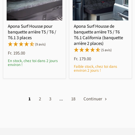
Apona Surf Housse pour
Apona Surf Housse de
banquette arrière T5 / T6 /
banquette arrière T5 / T6
T6.1 3 places
T6.1 California (banquette
arrière 2 places)
(9 avis)
(5 avis)
Fr. 195.00
Fr. 179.00
En stock, chez toi dans 2 jours
environ !
Faible stock, chez toi dans
environ 2 jours !
1
2
3
...
18
Continuer
4,6
Rating
3 521
avis