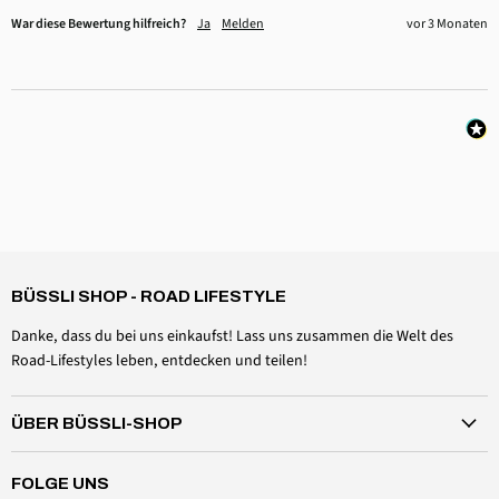
War diese Bewertung hilfreich?
Ja
Melden
vor 3 Monaten
4,6
Rating
3.518
Bewertungen
Daniel Aeschbach
Verifizierter Kunde
BÜSSLI SHOP - ROAD LIFESTYLE
Zubehör Dachmütze Spannset Windschutzscheibe
Twitter
Alles einwandfrei, wie erwartet
Danke, dass du bei uns einkaufst! Lass uns zusammen die Welt des
Facebook
Hilfreich
?
Ja
Teilen
Schweiz,
6.8.2026
Road-Lifestyles leben, entdecken und teilen!
ÜBER BÜSSLI-SHOP
Anonym
Verifizierter Kunde
Magnethaken 20kg
FOLGE UNS
Wie oft willt ihr mich denn noch fragen, ob ich einen