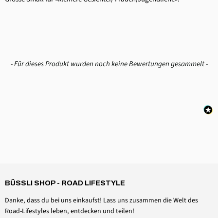
New content loaded
- Für dieses Produkt wurden noch keine Bewertungen gesammelt -
4,6
Rating
3.504
Bewertungen
Claudia Maria Brägger
Verifizierter Kunde
BÜSSLI SHOP - ROAD LIFESTYLE
TrockenFIX Wäscheständer
Twitter
hervorragende Verarbeitung
Danke, dass du bei uns einkaufst! Lass uns zusammen die Welt des
Facebook
Hilfreich
?
Ja
Teilen
Liestal, CH,
5.8.2026
Road-Lifestyles leben, entdecken und teilen!