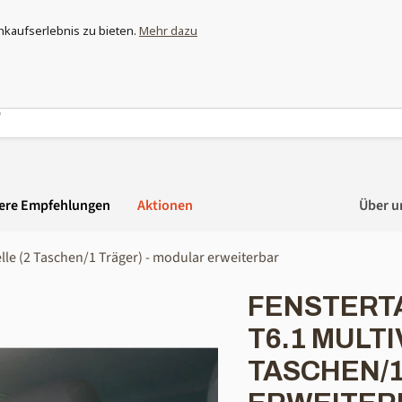
ewappnet und entdecke das grösste Moskitonetz-Sortiment der Sc
nkaufserlebnis zu bieten.
Mehr dazu
ere Empfehlungen
Aktionen
Über u
lle (2 Taschen/1 Träger) - modular erweiterbar
FENSTERTA
T6.1 MULT
TASCHEN/1