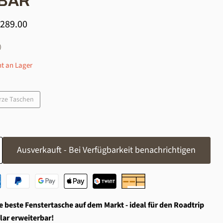
BAR
ueller Preis
 289.00
)
ht an Lager
rze Taschen
Ausverkauft - Bei Verfügbarkeit benachrichtigen
 beste Fenstertasche auf dem Markt - ideal für den Roadtrip
lar erweiterbar!