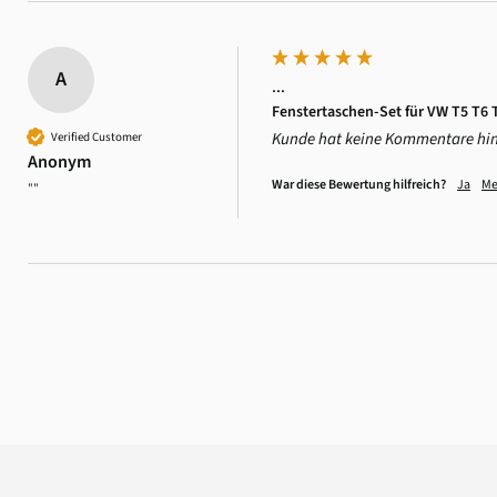
A
...
Fenstertaschen-Set für VW T5 T6 
Kunde hat keine Kommentare hin
Verified Customer
Anonym
War diese Bewertung hilfreich?
Ja
Me
""
4,6
Rating
3.518
Bewertungen
Daniel Aeschbach
Verifizierter Kunde
Zubehör Dachmütze Spannset Windschutzscheibe
Twitter
Alles einwandfrei, wie erwartet
Facebook
Hilfreich
?
Ja
Teilen
Schweiz,
6.8.2026
Anonym
Verifizierter Kunde