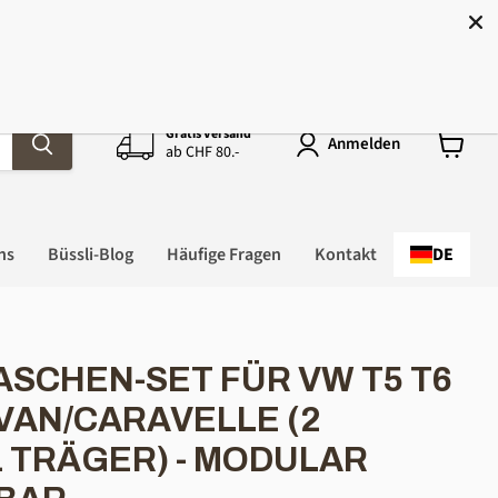
hweiz!
Gratis Versand
Anmelden
ab CHF 80.-
Warenk
anzeige
ns
Büssli-Blog
Häufige Fragen
Kontakt
DE
SCHEN-SET FÜR VW T5 T6
IVAN/CARAVELLE (2
 TRÄGER) - MODULAR