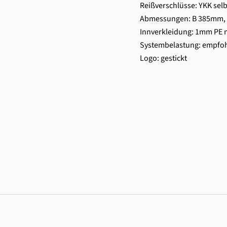
Reißverschlüsse: YKK sel
Abmessungen: B 385mm,
Innverkleidung: 1mm PE 
Systembelastung: empfohl
Logo: gestickt