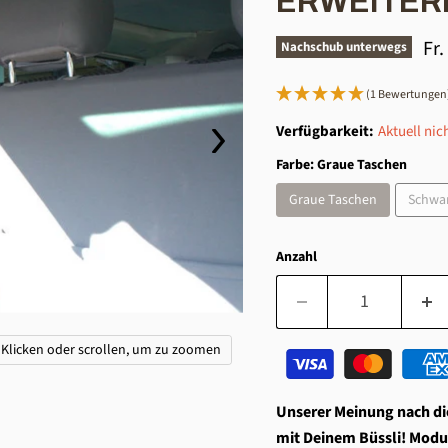
ERWEITER
Akt
Fr.
Nachschub unterwegs
(1 Bewertungen
Verfügbarkeit:
Aktuell nic
Farbe:
Graue Taschen
Graue Taschen
Schwa
Anzahl
Klicken oder scrollen, um zu zoomen
Unserer Meinung nach die
mit Deinem Büssli! Modu