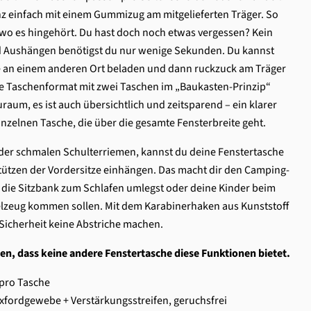
anz einfach mit einem Gummizug am mitgelieferten Träger. So
a, wo es hingehört. Du hast doch noch etwas vergessen? Kein
nd Aushängen benötigst du nur wenige Sekunden. Du kannst
e an einem anderen Ort beladen und dann ruckzuck am Träger
e Taschenformat mit zwei Taschen im „Baukasten-Prinzip“
uraum, es ist auch übersichtlich und zeitsparend – ein klarer
inzelnen Tasche, die über die gesamte Fensterbreite geht.
 der schmalen Schulterriemen, kannst du deine Fenstertasche
ützen der Vordersitze einhängen. Das macht dir den Camping-
du die Sitzbank zum Schlafen umlegst oder deine Kinder beim
ielzeug kommen sollen. Mit dem Karabinerhaken aus Kunststoff
Sicherheit keine Abstriche machen.
en, dass keine andere Fenstertasche diese Funktionen bietet.
pro Tasche
Oxfordgewebe + Verstärkungsstreifen, geruchsfrei