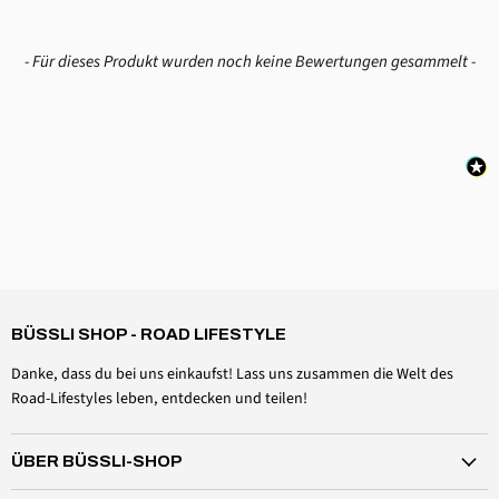
New content loaded
- Für dieses Produkt wurden noch keine Bewertungen gesammelt -
4,6
Rating
3.518
Bewertungen
Daniel Aeschbach
Verifizierter Kunde
BÜSSLI SHOP - ROAD LIFESTYLE
Zubehör Dachmütze Spannset Windschutzscheibe
Twitter
Alles einwandfrei, wie erwartet
Danke, dass du bei uns einkaufst! Lass uns zusammen die Welt des
Facebook
Hilfreich
?
Ja
Teilen
Schweiz,
6.8.2026
Road-Lifestyles leben, entdecken und teilen!
ÜBER BÜSSLI-SHOP
Anonym
Verifizierter Kunde