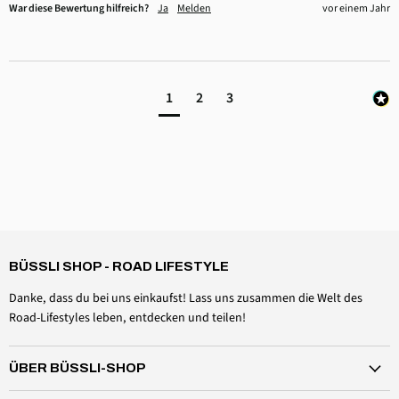
War diese Bewertung hilfreich?
Ja
Melden
vor einem Jahr
1
2
3
4,6
Rating
3.518
Bewertungen
Daniel Aeschbach
Verifizierter Kunde
BÜSSLI SHOP - ROAD LIFESTYLE
Zubehör Dachmütze Spannset Windschutzscheibe
Twitter
Alles einwandfrei, wie erwartet
Danke, dass du bei uns einkaufst! Lass uns zusammen die Welt des
Facebook
Hilfreich
?
Ja
Teilen
Schweiz,
6.8.2026
Road-Lifestyles leben, entdecken und teilen!
ÜBER BÜSSLI-SHOP
Anonym
Verifizierter Kunde