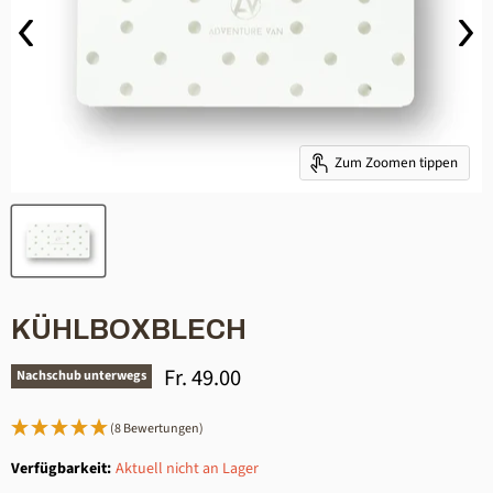
Zum Zoomen tippen
KÜHLBOXBLECH
Aktueller Preis
Fr. 49.00
Nachschub unterwegs
(8 Bewertungen)
Verfügbarkeit:
Aktuell nicht an Lager