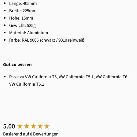
Länge: 405mm
Breite: 225mm
Höhe: 15mm
Gewicht: 525g
Material: Aluminium
Farbe: RAL 9005 schwarz / 9010 reinweiß
Gut zu wissen
Passt zu VW California T5
, VW California T5.1
, VW California T6
,
VW California T6.1
New content loaded
5.00
Basierend auf 8 Bewertungen