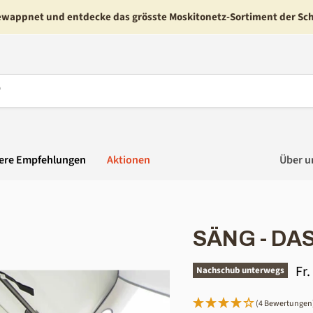
ewappnet und entdecke das grösste Moskitonetz-Sortiment der Sc
ere Empfehlungen
Aktionen
Über u
SÄNG - DA
Akt
Fr.
Nachschub unterwegs
(4 Bewertungen