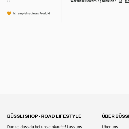
War diese Bewertung hilfreich?
Ja
Me
""
Ich empfehle dieses Produkt
4,6
Rating
3.518
Bewertungen
Daniel Aeschbach
Verifizierter Kunde
Zubehör Dachmütze Spannset Windschutzscheibe
Twitter
Alles einwandfrei, wie erwartet
Facebook
Hilfreich
?
Ja
Teilen
Schweiz,
6.8.2026
Anonym
Verifizierter Kunde
Magnethaken 20kg
Wie oft willt ihr mich denn noch fragen, ob ich einen
BÜSSLI SHOP - ROAD LIFESTYLE
ÜBER BÜSS
simplen Magnethaken bewerten will? Ich will und
muss hier nichts bewerten und solche Penetranz
Twitter
Danke, dass du bei uns einkaufst! Lass uns
Über uns
wird mich von weiteren Käufen sicher abhalten.