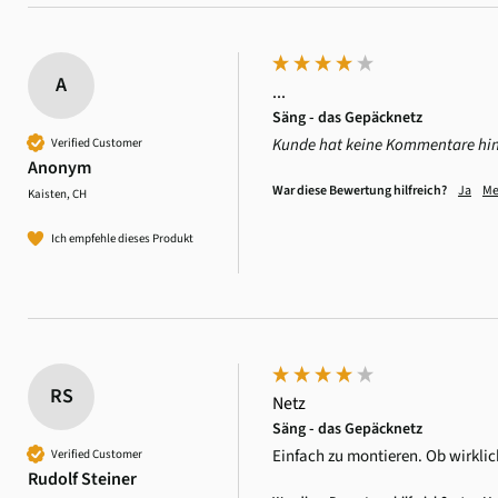
A
...
Säng - das Gepäcknetz
Kunde hat keine Kommentare hin
Verified Customer
Anonym
War diese Bewertung hilfreich?
Ja
Me
Kaisten, CH
Ich empfehle dieses Produkt
RS
Netz
Säng - das Gepäcknetz
Einfach zu montieren. Ob wirklich
Verified Customer
Rudolf Steiner