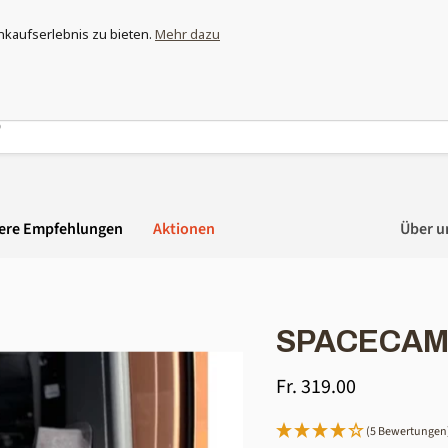
ewappnet und entdecke das grösste Moskitonetz-Sortiment der Sc
nkaufserlebnis zu bieten.
Mehr dazu
ere Empfehlungen
Aktionen
Über u
SPACECAM
Aktueller Preis
Fr. 319.00
(5 Bewertungen