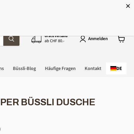
hweiz!
Gratis Versand
Anmelden
ab CHF 80.-
Warenk
anzeige
ns
Büssli-Blog
Häufige Fragen
Kontakt
DE
PER BÜSSLI DUSCHE
)