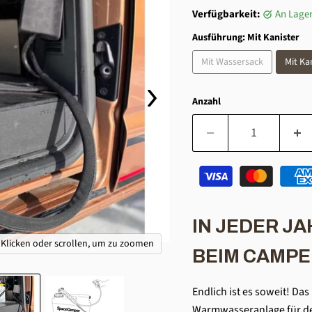
Verfügbarkeit:
an Lager
Ausführung:
Mit Kanister
Mit Wassersack
Mit Ka
Anzahl
IN JEDER J
Klicken oder scrollen, um zu zoomen
BEIM CAMPE
Endlich ist es soweit! Da
Warmwasseranlage für dei