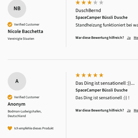
NB
DuschBernd
SpaceCamper Büssli Dusche
Standheizung funktioniert bei w
Verified Customer
Nicole Bacchetta
War diese Bewertung hilfreich?
Ja
Me
Vereinigte Staaten
A
Das Ding ist sensationell :))...
SpaceCamper Büssli Dusche
Das Ding ist sensationell :)) !
Verified Customer
Anonym
War diese Bewertung hilfreich?
Ja
Me
Bodman-Ludwigshafen,
Deutschland
Ich empfehle dieses Produkt