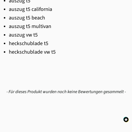
auszug t5
auszug t5 california
auszug t5 beach
auszug t5 multivan
auszug vw t5
heckschublade t5
heckschublade vw t5
New content loaded
- Für dieses Produkt wurden noch keine Bewertungen gesammelt -