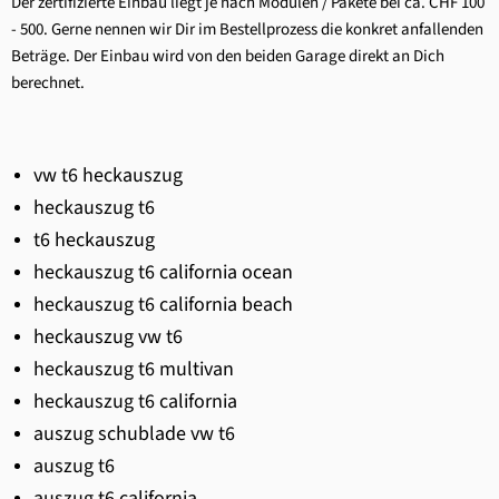
Der zertifizierte Einbau liegt je nach Modulen / Pakete bei ca. CHF 100
- 500. Gerne nennen wir Dir im Bestellprozess die konkret anfallenden
Beträge. Der Einbau wird von den beiden Garage direkt an Dich
berechnet.
vw t6 heckauszug
heckauszug t6
t6 heckauszug
heckauszug t6 california ocean
heckauszug t6 california beach
heckauszug vw t6
heckauszug t6 multivan
heckauszug t6 california
auszug schublade vw t6
auszug t6
auszug t6 california