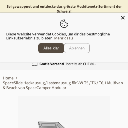
Sei gewappnet und entdecke das grösste Moskitonetz-Sortiment der
Schweiz!
Menü
Waren
Diese Website verwendet Cookies, um dir das bestmögliche
anzeig
Einkaufserlebnis zu bieten.
Mehr dazu
Alles klar
Ablehnen
Gratis Versand
bereits ab CHF 80.-
Home
SpaceSlide Heckauszug/Lastenauszug für VW T5 / T6 / T6.1 Multivan
& Beach von SpaceCamper Modular