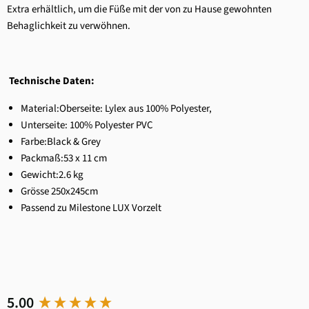
Extra erhältlich, um die Füße mit der von zu Hause gewohnten
Behaglichkeit zu verwöhnen.
Technische Daten:
Material:Oberseite: Lylex aus 100% Polyester,
Unterseite: 100% Polyester PVC
Farbe:Black & Grey
Packmaß:53 x 11 cm
Gewicht:2.6 kg
Grösse 250x245cm
Passend zu Milestone LUX Vorzelt
New content loaded
5.00