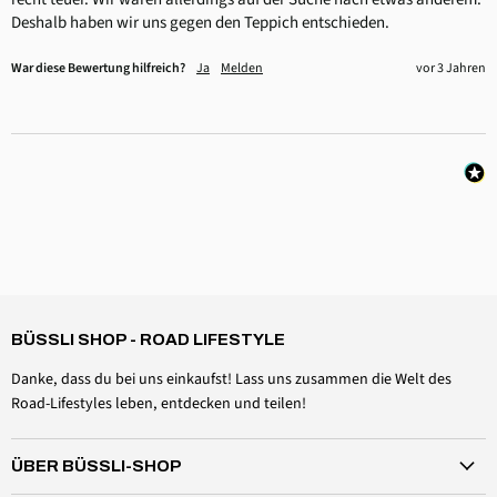
Deshalb haben wir uns gegen den Teppich entschieden.
War diese Bewertung hilfreich?
Ja
Melden
vor 3 Jahren
4,6
Rating
3.521
Bewertungen
Anonyme
Verifizierter Kunde
BÜSSLI SHOP - ROAD LIFESTYLE
Verriegelung für das elektrohydraulische Aufstelldach vom
California Ocean "Roof Lock"
Danke, dass du bei uns einkaufst! Lass uns zusammen die Welt des
Le Roof Lock fait parfaitement son travail et permet
au toit de garder sa position complètement
Road-Lifestyles leben, entdecken und teilen!
ouverte. Deux petites critiques toutefois : le Roof
Lock est assez cher et il faut faire bien attention
lorsque qu'on le retire car il y a un risque de perdre
Twitter
ÜBER BÜSSLI-SHOP
les petites pièces métalliques.
Facebook