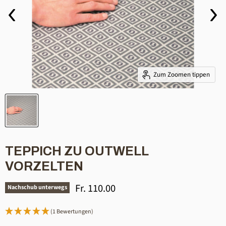
Zum Zoomen tippen
TEPPICH ZU OUTWELL
VORZELTEN
Aktueller Preis
Fr. 110.00
Nachschub unterwegs
(1 Bewertungen)