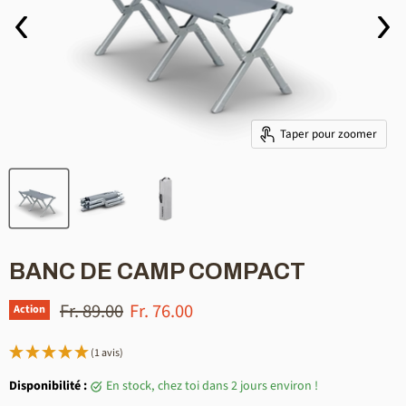
Taper pour zoomer
BANC DE CAMP COMPACT
Prix initial
Prix actuel
Fr. 89.00
Fr. 76.00
Action
(1 avis)
Disponibilité :
en stock, chez toi dans 2 jours environ !