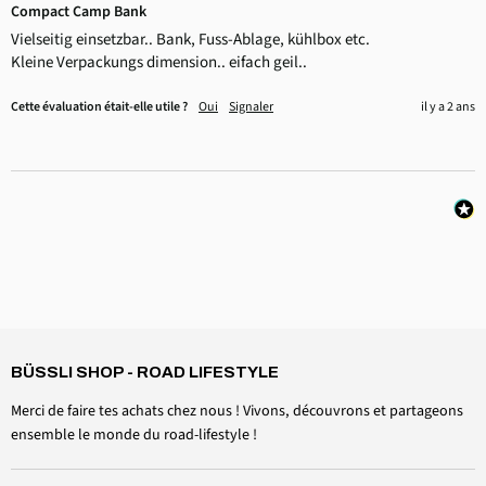
Compact Camp Bank
Vielseitig einsetzbar.. Bank, Fuss-Ablage, kühlbox etc.

Kleine Verpackungs dimension.. eifach geil..
Cette évaluation était-elle utile ?
Oui
Signaler
il y a 2 ans
4,6
Rating
3 518
avis
BÜSSLI SHOP - ROAD LIFESTYLE
Daniel Aeschbach
Client vérifié
Merci de faire tes achats chez nous ! Vivons, découvrons et partageons
Accessoires casquette de toit Kit de serrage pare-brise
Twitter
ensemble le monde du road-lifestyle !
Tout est parfait, comme prévu
Facebook
Utile ?
Oui
Partager
Suisse, le 6 août 2026