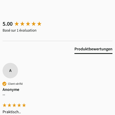
New content loaded
5.00
Basé sur 1 évaluation
Produktbewertungen
A
Client vérifié
Anonyme
""
Praktisch..