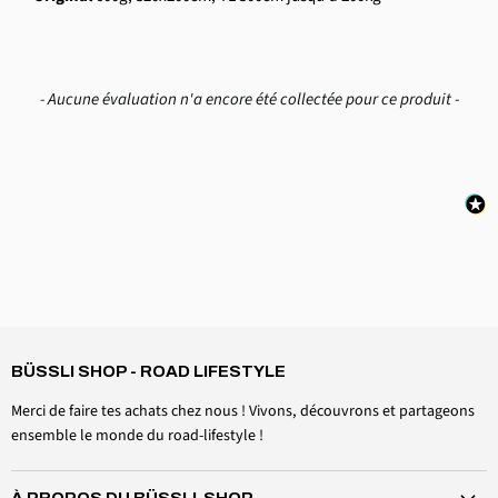
New content loaded
- Aucune évaluation n'a encore été collectée pour ce produit -
4,6
Rating
3 518
avis
BÜSSLI SHOP - ROAD LIFESTYLE
Daniel Aeschbach
Client vérifié
Merci de faire tes achats chez nous ! Vivons, découvrons et partageons
Accessoires casquette de toit Kit de serrage pare-brise
Twitter
ensemble le monde du road-lifestyle !
Tout est parfait, comme prévu
Facebook
Utile ?
Oui
Partager
Suisse, le 6 août 2026