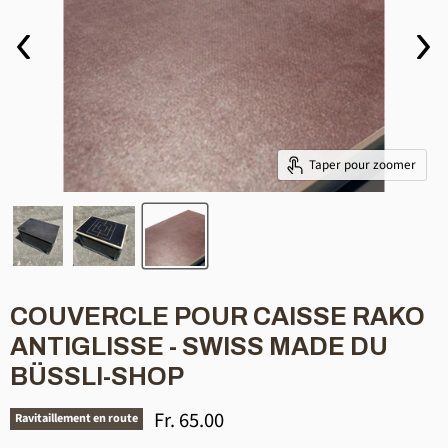
Taper pour zoomer
COUVERCLE POUR CAISSE RAKO
ANTIGLISSE - SWISS MADE DU
BÜSSLI-SHOP
Prix actuel
Fr. 65.00
Ravitaillement en route