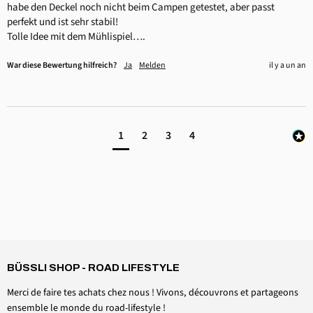
habe den Deckel noch nicht beim Campen getestet, aber passt 
perfekt und ist sehr stabil! 

Tolle Idee mit dem Mühlispiel….
War diese Bewertung hilfreich?
Ja
Melden
il y a un an
1
2
3
4
4,6
Rating
3 518
avis
BÜSSLI SHOP - ROAD LIFESTYLE
Daniel Aeschbach
Client vérifié
Merci de faire tes achats chez nous ! Vivons, découvrons et partageons
Accessoires casquette de toit Kit de serrage pare-brise
Twitter
ensemble le monde du road-lifestyle !
Tout est parfait, comme prévu