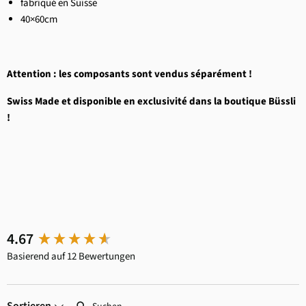
fabriqué en Suisse
40×60cm
Attention : les composants sont vendus séparément !
Swiss Made et disponible en exclusivité dans la boutique Büssli
!
New content loaded
4.67
Basierend auf 12 Bewertungen
Suchen: